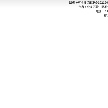
版権を有する 京ICP备10219042号 C
住所：北京石景山区石景山
電話： 01
FA