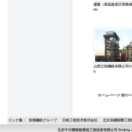
盛隆（高温超高圧再熱発
t/h
山西立恒鋼鉄有限公司CDQ
h
ホーム•ページ 前の
リンク集：
首都鋼鉄グループ
日铁工程技术株式会社
北京首鋼国際工程
北京中日聯節能環保工程技術有限公司 Beijing JC Ener