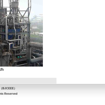
/h
d.（BJCEEE）
ts Reserved