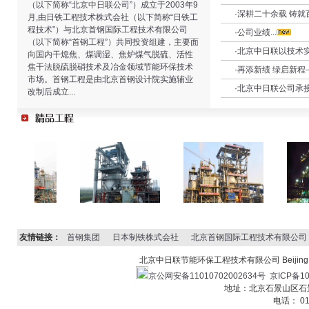
（以下简称“北京中日联公司”）成立于2003年9
·
深耕二十余载 铸就
月,由日铁工程技术株式会社（以下简称“日铁工
程技术”）与北京首钢国际工程技术有限公司
·
公司业绩
...
（以下简称“首钢工程”）共同投资组建，主要面
·
北京中日联以技术实
向国内干熄焦、煤调湿、焦炉煤气脱硫、活性
焦干法脱硫脱硝技术及冶金领域节能环保技术
·
再添新绩 绿启新
市场。首钢工程是由北京首钢设计院实施辅业
·
北京中日联公司承
改制后成立...
友情链接：
首钢集团
日本制铁株式会社
北京首钢国际工程技术有限公司
北京中日联节能环保工程技术有限公司 Beijing JC Ener
京公网安备11010702002634号
京ICP备10
地址：北京石景山区石景山
电话： 01